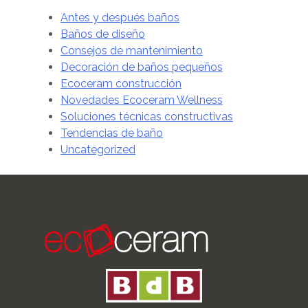
Antes y después baños
Baños de diseño
Consejos de mantenimiento
Decoración de baños pequeños
Ecoceram construcción
Novedades Ecoceram Wellness
Soluciones técnicas constructivas
Tendencias de baño
Uncategorized