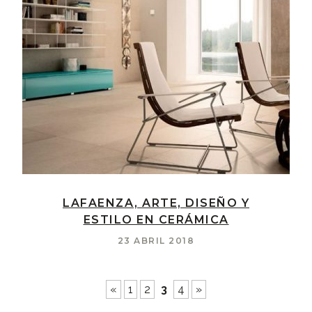
LAFAENZA, ARTE, DISEÑO Y
ESTILO EN CERÁMICA
23 ABRIL 2018
«
1
2
3
4
»