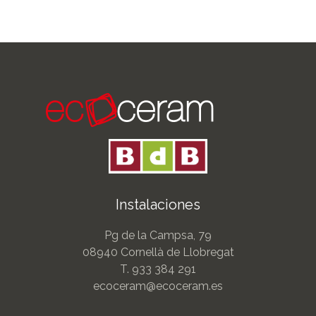
Navegación
de
entradas
Instalaciones
Pg de la Campsa, 79
08940 Cornellà de Llobregat
T.
933 384 291
ecoceram@ecoceram.es